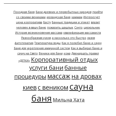
Походная баня
Бани древних и первобытных народов
прийти
со своими вениками
ирландская баня
хаммам
Интересует
цена корпоратива
Басту
Банные традиции и этикет
влазит
человек в вашу баню
пожарить шашлык
Сэнто
цирюльник
История возникновения массажа
квалификация массажиста
Разнообразная кухня
а насколько это быстро
лазня
фитотерапия
Температура воды
Как я полюбил баню и сауну
Баня для укрепления иммунной систем
Как я выбирал баню и
сауну на Свято
Веники для бани
кожа
Двенадцать правил
Корпоративный отдых
«ДЕТКИ»
услуги бани
банные
массаж
на дровах
процедуры
сауна
киев
с веником
баня
Мильна Хата