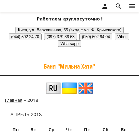
person
search
menu
Работаем круглосуточно !
Баня "Мильна Хата"
Главная
»
2018
АПРЕЛЬ 2018
Пн
Вт
Ср
Чт
Пт
Сб
Вс