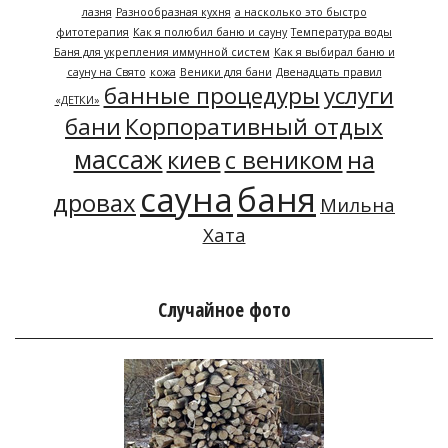
лазня
Разнообразная кухня
а насколько это быстро
фитотерапия
Как я полюбил баню и сауну
Температура воды
Баня для укрепления иммунной систем
Как я выбирал баню и
сауну на Свято
кожа
Веники для бани
Двенадцать правил
банные процедуры
услуги
«ДЕТКИ»
бани
Корпоративный отдых
массаж
киев
с веником
на
сауна
баня
дровах
Мильна
Хата
Случайное фото