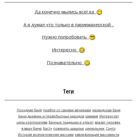
Да конечно мылись всегда
А я думал что только в парикмахерской ..
Нужно попробовать
Интересно
Познавательно
Теги
Походная баня
прийти со своими вениками
ирландская баня
Бани древних и первобытных народов
хаммам
Интересует
цена корпоратива
Банные традиции и этикет
влазит человек
в вашу баню
Басту
пожарить шашлык
цирюльник
Сэнто
История возникновения массажа
квалификация массажиста