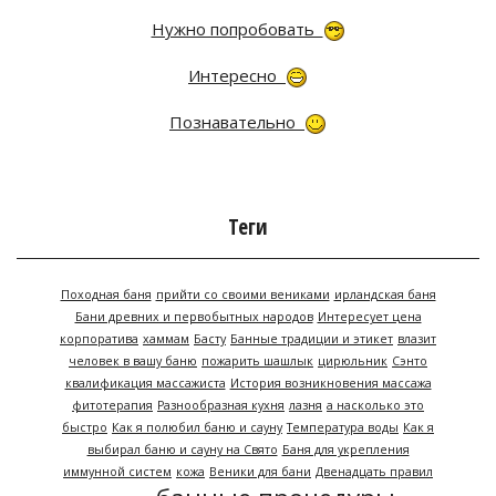
Нужно попробовать
Интересно
Познавательно
Теги
Походная баня
прийти со своими вениками
ирландская баня
Бани древних и первобытных народов
Интересует цена
корпоратива
хаммам
Басту
Банные традиции и этикет
влазит
человек в вашу баню
пожарить шашлык
цирюльник
Сэнто
квалификация массажиста
История возникновения массажа
фитотерапия
Разнообразная кухня
лазня
а насколько это
быстро
Как я полюбил баню и сауну
Температура воды
Как я
выбирал баню и сауну на Свято
Баня для укрепления
иммунной систем
кожа
Веники для бани
Двенадцать правил